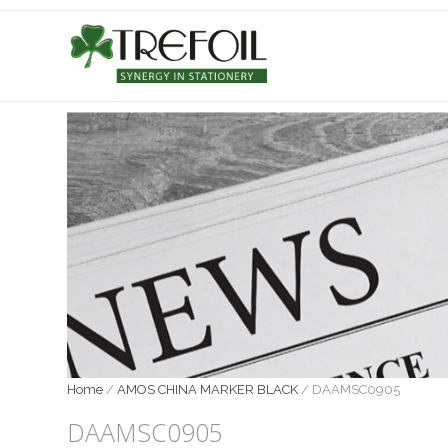
Home
/
AMOS CHINA MARKER BLACK
/
DAAMSC0905
DAAMSC0905